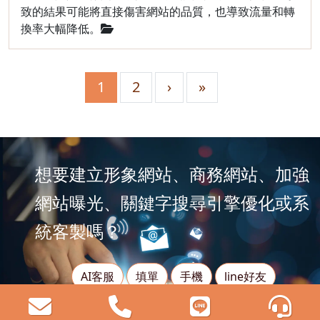
致的結果可能將直接傷害網站的品質，也導致流量和轉
換率大幅降低。
1
2
›
»
想要建立形象網站、商務網站、加強
網站曝光、關鍵字搜尋引擎優化或系
統客製嗎？
AI客服
填單
手機
line好友