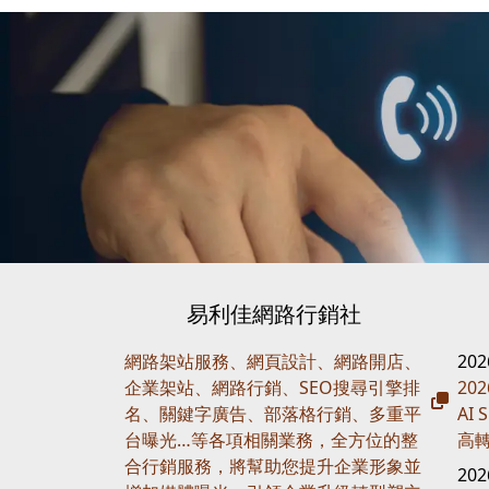
易利佳網路行銷社
網路架站服務、網頁設計、網路開店、
20
企業架站、網路行銷、SEO搜尋引擎排
20
名、關鍵字廣告、部落格行銷、多重平
AI
台曝光…等各項相關業務，全方位的整
高
合行銷服務，將幫助您提升企業形象並
20