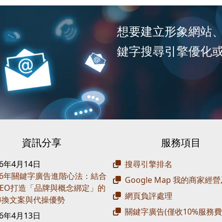
想要建立形象網站
鍵字搜尋引擎優化
資訊分享
服務項目
26年4月14日
搜尋引擎排名
26年關鍵字廣告進階心法：結合
Google Map 我的商家經
 SEO打造「品牌與概念綁定」的
網頁負評處理
轉換文案與代操優勢
關鍵字廣告(僅收10%服務費
26年4月13日