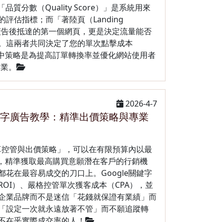
「品質分數（Quality Score）」是系統用來
評估指標；而「著陸頁（Landing
擊廣告後抵達的第一個網頁，更是決定流量能否
。這兩者共同決定了您的單次點擊成本
文中策略是為提高訂單轉換率並優化網站使用者
企業。
2026-4-7
e關鍵字廣告教學：精準出價策略與專業
預算控管與出價策略」，可以在有限預算內以最
），精準獲取最高購買意願潛在客戶的行銷機
花在最容易成交的刀口上。Google關鍵字
OI）、嚴格控管單次獲客成本（CPA），並
企業品牌而不是迷信「花錢就保證有業績」而
「設定一次就永遠放著不管」而不願追蹤轉
不在乎實際成交率的人！