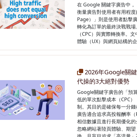
在 Google 關鍵字廣告中，
衡量廣告對使用者有用程度的
Page）」則是使用者點
轉化為訂單的最終決戰戰場
（CPC）與實際轉換率。
體驗（UX）與網頁結構的
2026年Googl
代操的3大絕對優勢
Google關鍵字廣告的「
低的單次點擊成本（CPC
制。其目的是確保每一分錢都
廣告適合追求高投報酬率（R
相信數據且進行長期優化的
忽略網站著陸頁體驗、期望
換，且盲目追求「高流量」