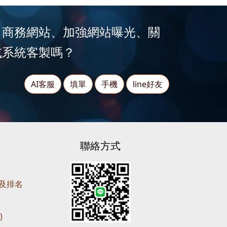
、商務網站、加強網站曝光、關
或系統客製嗎？
AI客服
填單
手機
line好友
聯絡方式
營及排名
)