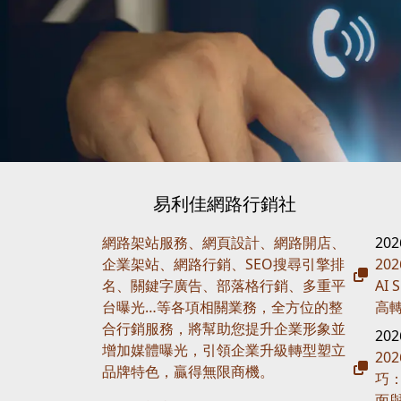
易利佳網路行銷社
網路架站服務、網頁設計、網路開店、
20
企業架站、網路行銷、SEO搜尋引擎排
20
名、關鍵字廣告、部落格行銷、多重平
AI
台曝光…等各項相關業務，全方位的整
高
合行銷服務，將幫助您提升企業形象並
20
增加媒體曝光，引領企業升級轉型塑立
20
品牌特色，贏得無限商機。
巧
面