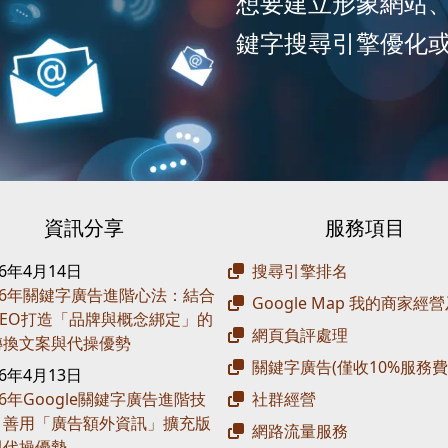
想要建立形象網站
鍵字搜尋引擎優化
資訊分享
服務項目
26年4月14日
搜尋引擎排名
26年關鍵字廣告進階心法：結合
Google Map 我的商家經
 SEO打造「品牌與概念綁定」的
網頁負評處理
轉換文案與代操優勢
關鍵字廣告(僅收10%服務費
26年4月13日
26年Google關鍵字廣告進階技
社群經營
：善用「廣告額外資訊」擴充版
網路流量服務
與代操優勢