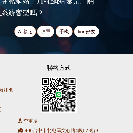
、商務網站、加強網站曝光、關
或系統客製嗎？
AI客服
填單
手機
line好友
聯絡方式
營及排名
)
李重慶
406台中市北屯區文心路4段673號3