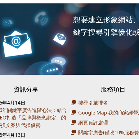
想要建立形象網站
鍵字搜尋引擎優化
資訊分享
服務項目
26年4月14日
搜尋引擎排名
26年關鍵字廣告進階心法：結合
Google Map 我的商家經
 SEO打造「品牌與概念綁定」的
網頁負評處理
轉換文案與代操優勢
關鍵字廣告(僅收10%服務費
26年4月13日