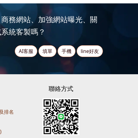
、商務網站、加強網站曝光、關
或系統客製嗎？
AI客服
填單
手機
line好友
聯絡方式
營及排名
)