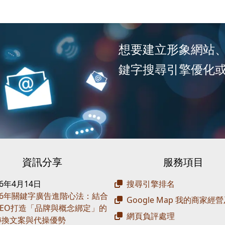
想要建立形象網站
鍵字搜尋引擎優化
資訊分享
服務項目
26年4月14日
搜尋引擎排名
26年關鍵字廣告進階心法：結合
Google Map 我的商家經
 SEO打造「品牌與概念綁定」的
網頁負評處理
轉換文案與代操優勢