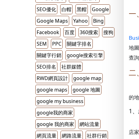
SEO優化
白帽
黑帽
Google
一
Google Maps
Yahoo
Bing
Facebook
百度
360搜索
搜狗
Bus
SEM
PPC
關鍵字排名
地圖
關鍵字行銷
google搜索引擎
查
SEO排名
社群媒體
二
RWD網頁設計
google map
google maps
google 地圖
的地
google my business
1
google我的商家
google 我的商家
網站流量
店家
網頁流量
網路流量
社群行銷