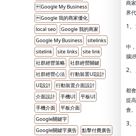
商家
Google My Business
界
Google 我的商家優化
1
local seo
Google 我的商家
Google My Business
sitelinks
中，
sitelink
site links
site link
腦
社群經營策略
社群經營關鍵
2
社群經營心法
行動裝置UI設計
UI設計
行動裝置介面設計
都會
介面設計
手機UI
平板UI
提高
手機介面
平板介面
會
Google關鍵字
3
Google關鍵字廣告
點擊付費廣告