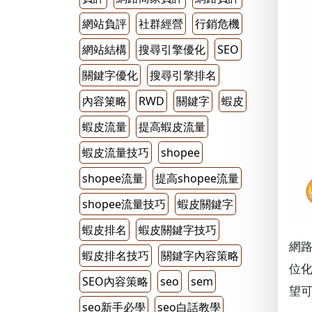
網站負評
社群經營
行銷危機
網站結構
搜尋引擎優化
SEO
關鍵字優化
搜尋引擎排名
內容䇿略
RWD
關鍵字
蝦皮
蝦皮流量
提高蝦皮流量
蝦皮流量技巧
shopee
shopee流量
提高shopee流量
shopee流量技巧
蝦皮關鍵字
蝦皮排名
蝦皮關鍵字技巧
網路
蝦皮排名技巧
關鍵字內容策略
位化
SEO內容策略
seo
sem
望可
seo新手必學
seo白話教學