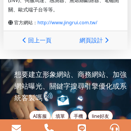
(INV)、伺服馬達、感測器、無熔絲斷路器、電磁開
關、歐式端子台等等。
官方網站：
http://www.jingrui.com.tw/
回上一頁
網頁設計
想要建立形象網站、商務網站、加強
網站曝光、關鍵字搜尋引擎優化或系
統客製嗎？
AI客服
填單
手機
line好友